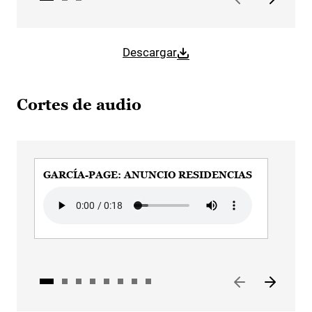
Descargar
Cortes de audio
GARCÍA-PAGE: ANUNCIO RESIDENCIAS
GAR
INM
Audio file
VA
Audi