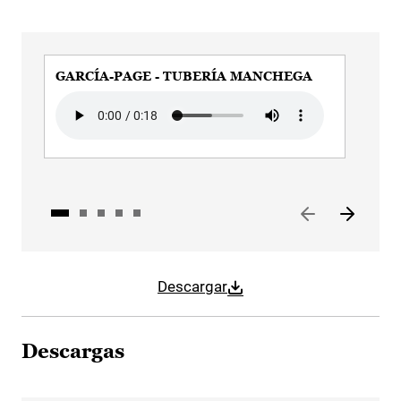
GARCÍA-PAGE - TUBERÍA MANCHEGA
GAR
AU
Audio file
Audi
Descargar
Descargas