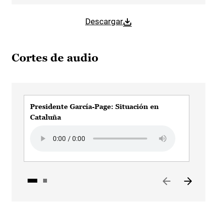
Descargar
Cortes de audio
Presidente García-Page: Situación en
Pre
Cataluña
Cat
Audio file
Aud