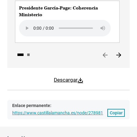
Presidente García-Page: Coherencia
Pre
Ministerio
Aud
Audio file
Descargar
Enlace permanente:
https://www.castillalamancha.es/node/278981
Copiar