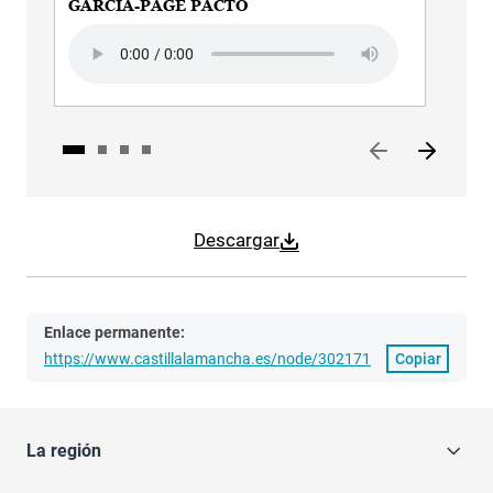
GARCÍA-PAGE PACTO
GAR
Audio file
Audi
Descargar
Enlace permanente:
https://www.castillalamancha.es/node/302171
Copiar
La región