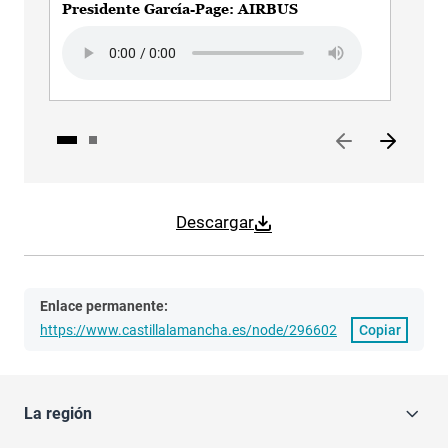
Presidente García-Page: AIRBUS
Pre
Audio file
Aud
Descargar
Enlace permanente:
https://www.castillalamancha.es/node/296602
Copiar
La región