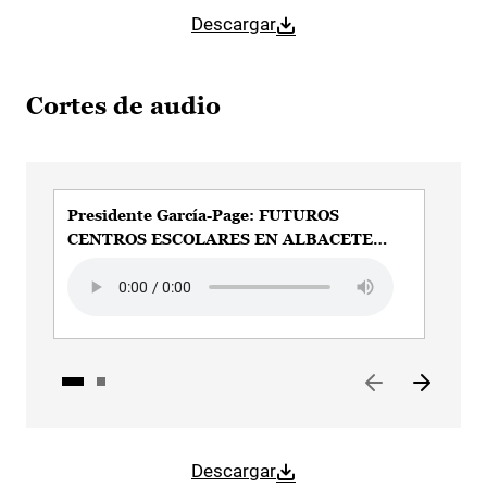
Descargar
Cortes de audio
Presidente García-Page: FUTUROS
Pre
CENTROS ESCOLARES EN ALBACETE
DI
CAPITAL
Audio file
Aud
Descargar