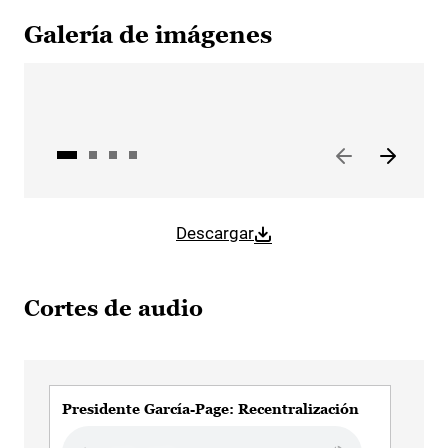
Galería de imágenes
Descargar
Cortes de audio
Presidente García-Page: Recentralización
Pre
púb
Audio file