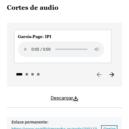
Cortes de audio
García-Page: IPI
Garc
Audio file
Audi
Descargar
Enlace permanente:
https://www.castillalamancha.es/node/299110
Copiar