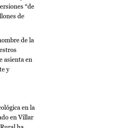
versiones “de
llones de
nombre de la
estros
e asienta en
te y
ológica en la
do en Villar
 Rural ha