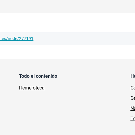
ha.es/node/277191
Todo el contenido
H
Hemeroteca
Co
Ga
No
To