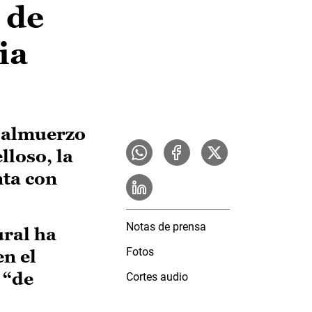
 de
ia
l almuerzo
lloso, la
nta con
Notas de prensa
ural ha
Fotos
en el
 “de
Cortes audio