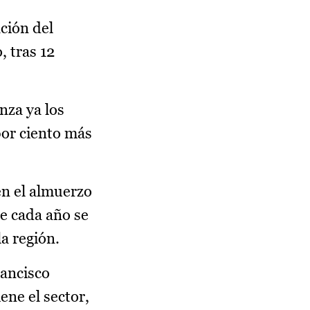
ción del
, tras 12
nza ya los
 por ciento más
en el almuerzo
e cada año se
la región.
rancisco
ene el sector,