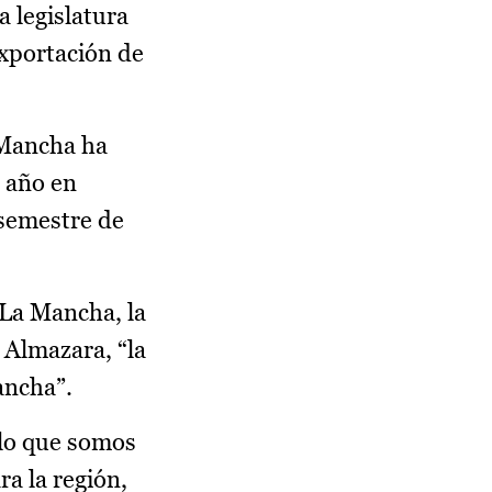
a legislatura
exportación de
 Mancha ha
e año en
 semestre de
-La Mancha, la
 Almazara, “la
ancha”.
 lo que somos
a la región,