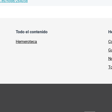
ha.es/node/264058
Todo el contenido
H
Hemeroteca
Co
Ga
No
To