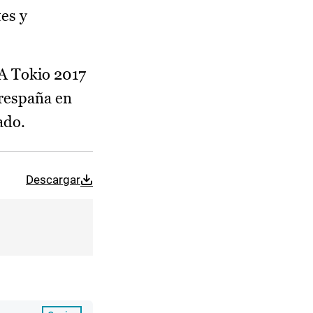
tes y
TA Tokio 2017
urespaña en
ado.
Descargar