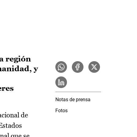
a región
manidad, y
eres
Notas de prensa
Fotos
acional de
 Estados
nal que se