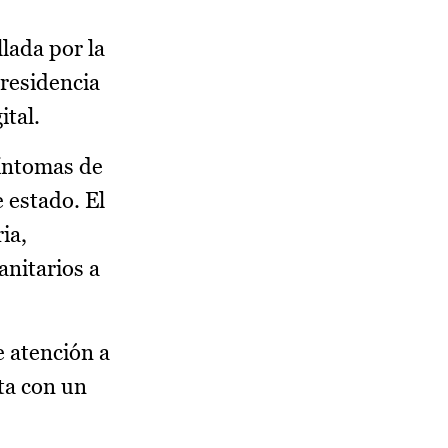
lada por la
presidencia
tal.
síntomas de
 estado. El
ia,
anitarios a
e atención a
ta con un