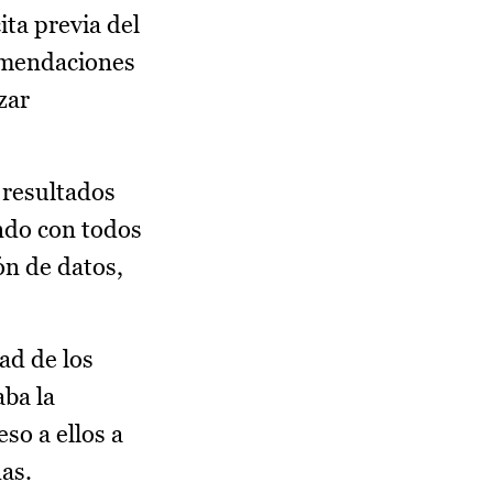
ita previa del
comendaciones
zar
 resultados
endo con todos
ón de datos,
ad de los
aba la
so a ellos a
das.