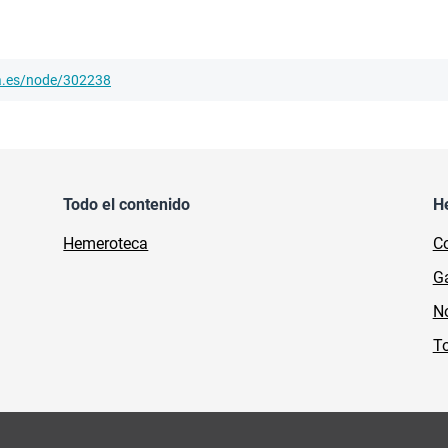
ha.es/node/302238
Todo el contenido
H
Hemeroteca
Co
Ga
No
To