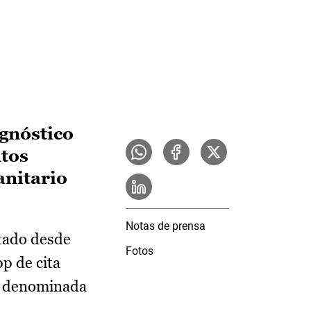
agnóstico
ntos
anitario
Notas de prensa
itado desde
Fotos
pp de cita
9, denominada