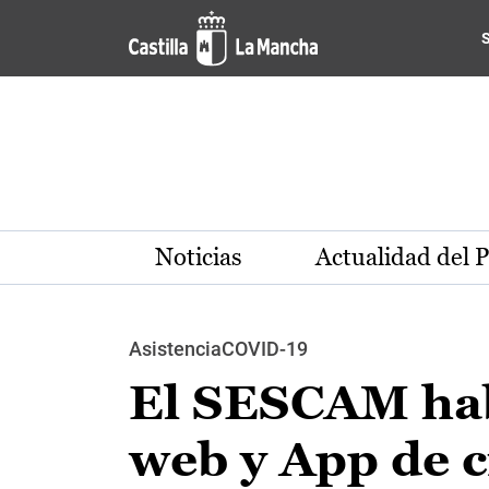
Pasar al contenido principal
Noticias
Actualidad del 
AsistenciaCOVID-19
El SESCAM habi
web y App de ci