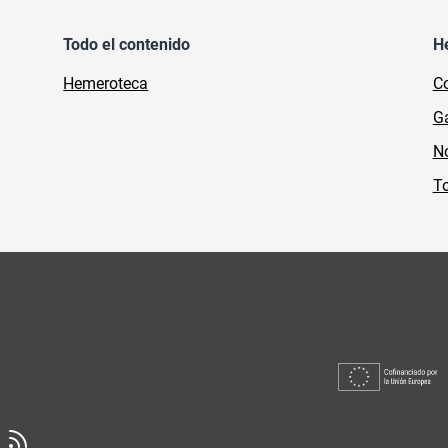
Todo el contenido
H
Hemeroteca
Co
Ga
No
To