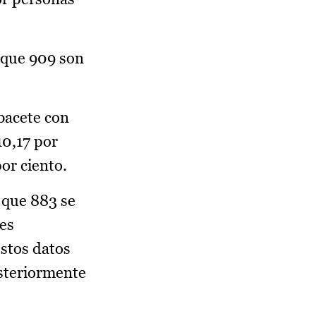
s que 909 son
bacete con
10,17 por
por ciento.
o que 883 se
nes
estos datos
osteriormente