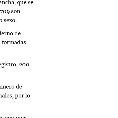
ancha, que se
5.709 son
o sexo.
bierno de
án formadas
egistro, 200
número de
ales, por lo
or personas