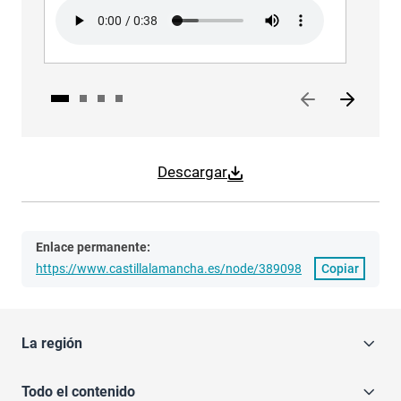
Audio file
Audi
Descargar
Enlace permanente:
https://www.castillalamancha.es/node/389098
Copiar
La región
Todo el contenido