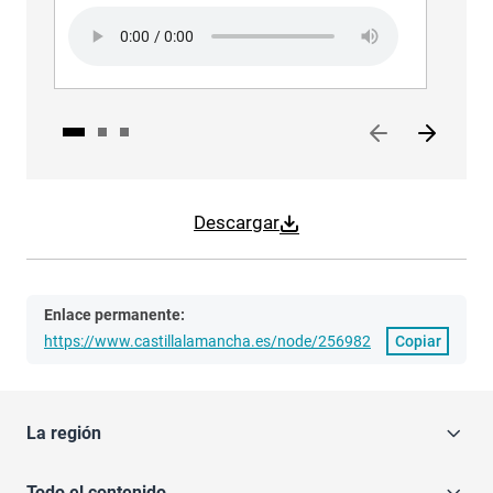
Audio file
Audi
Descargar
Enlace permanente:
https://www.castillalamancha.es/node/256982
Copiar
La región
Todo el contenido