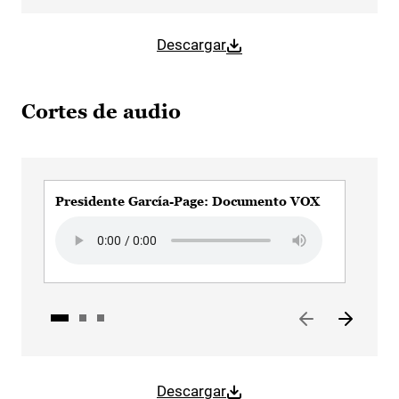
Descargar
Cortes de audio
Presidente García-Page: Documento VOX
Pre
Audio file
Audi
Descargar