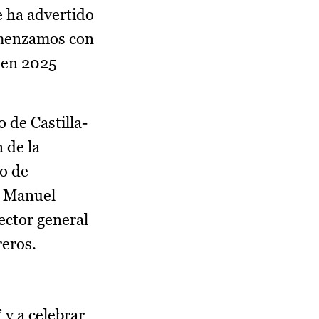
e ha advertido
comenzamos con
e en 2025
 de Castilla-
 de la
ro de
é Manuel
ector general
reros.
 y a celebrar