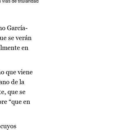
vías de titularidad
no García-
ue se verán
almente en
ño que viene
ano de la
e, que se
ore “que en
 cuyos