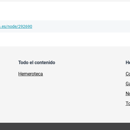
ha.es/node/292690
Todo el contenido
H
Hemeroteca
Co
Ga
No
To