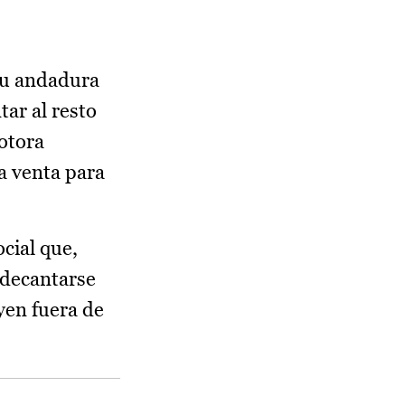
 su andadura
tar al resto
otora
a venta para
cial que,
 decantarse
yen fuera de