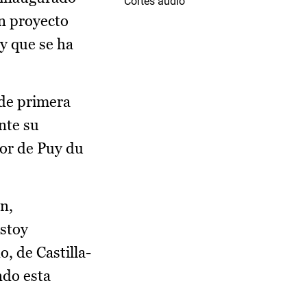
Cortes audio
Un proyecto
 y que se ha
 de primera
nte su
dor de Puy du
n,
estoy
, de Castilla-
ndo esta