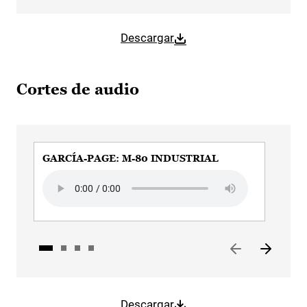
Descargar
Cortes de audio
GARCÍA-PAGE: M-80 INDUSTRIAL
GAR
Audio file
Audi
Descargar