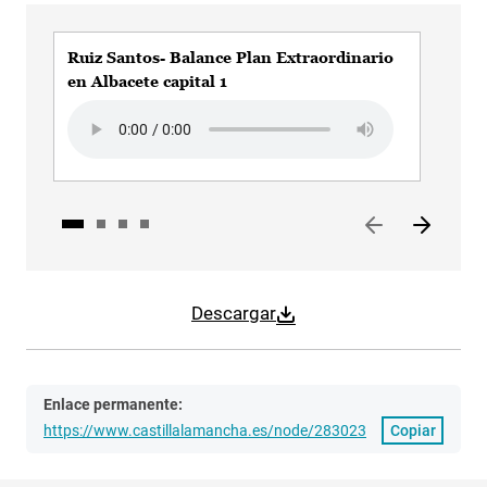
Ruiz Santos- Balance Plan Extraordinario
Ruiz
en Albacete capital 1
capi
Audio file
Audi
Descargar
Enlace permanente:
https://www.castillalamancha.es/node/283023
Copiar