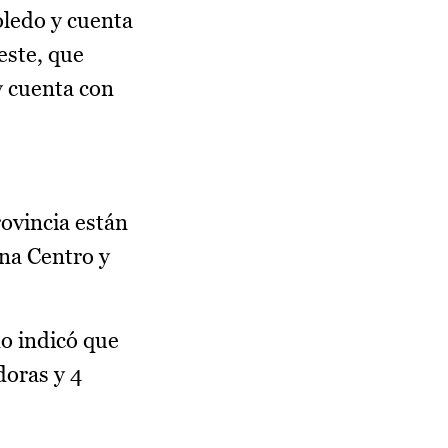
oledo y cuenta
este, que
y cuenta con
rovincia están
ona Centro y
o indicó que
doras y 4