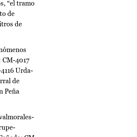
s, “el tramo
ato de
itros de
fenómenos
s: CM-4017
-4116 Urda-
ral de
n Peña
valmorales-
rupe-