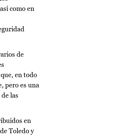
 así como en
seguridad
rarios de
es
 que, en todo
e, pero es una
 de las
ribuidos en
nde Toledo y