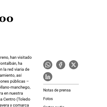
200
reno, han visitado
ontalbán, ha
 la red viaria de
amiento, así
iones públicas –
stellano-manchego,
Notas de prensa
ra en nuestra
Fotos
ona Centro (Toledo
lavera y comarca