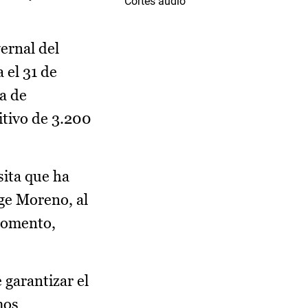
Cortes audio
ernal del
 el 31 de
a de
itivo de 3.200
sita que ha
ge Moreno, al
 Fomento,
 garantizar el
mos