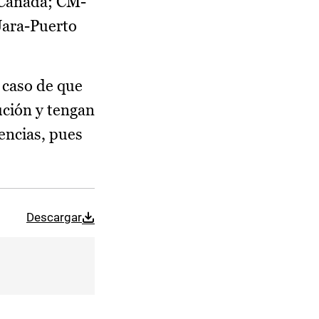
 Cañada; CM-
Jara-Puerto
 caso de que
ución y tengan
gencias, pues
Descargar