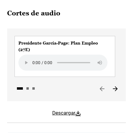
Cortes de audio
Presidente García-Page: Plan Empleo
Pre
(27E)
Audi
Audio file
Descargar