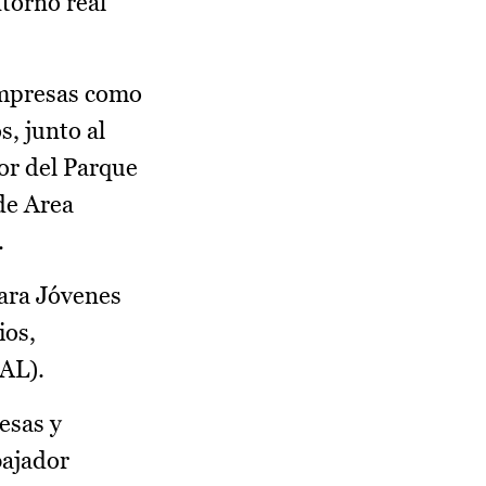
ntorno real
empresas como
, junto al
or del Parque
de Area
.
para Jóvenes
ios,
SAL).
esas y
bajador