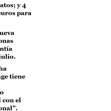
atos; y 4
euros para
nueva
sonas
ntía
ulio.
 ha
ge tiene
 o
 con el
onal”.