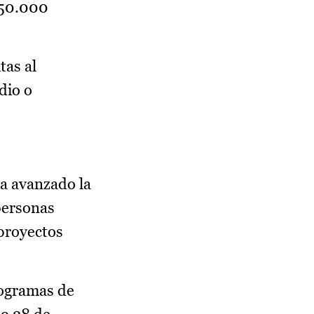
s 50.000
tas al
dio o
ha avanzado la
personas
 proyectos
rogramas de