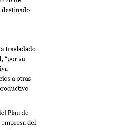
do 28 de
o destinado
ha trasladado
l, “por su
iva
ios a otras
productivo
el Plan de
a empresa del