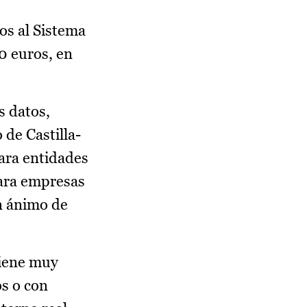
os al Sistema
0 euros, en
s datos,
 de Castilla-
ara entidades
para empresas
in ánimo de
tiene muy
os o con