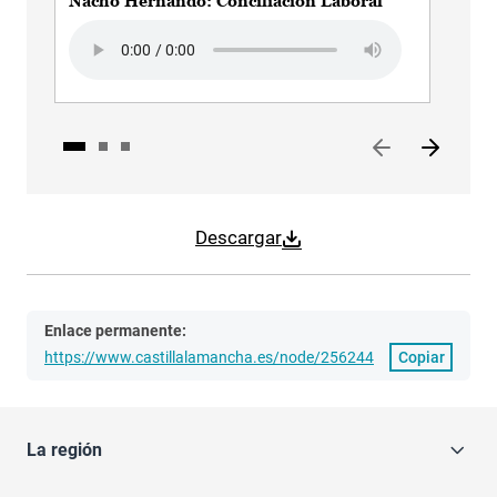
Nacho Hernando: Conciliación Laboral
Nac
Audio file
Audi
Descargar
Enlace permanente:
https://www.castillalamancha.es/node/256244
Copiar
La región