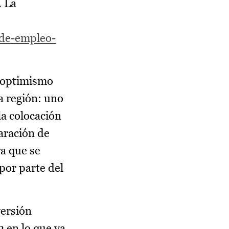
. La
-de-empleo-
e optimismo
a región: uno
la colocación
aración de
ra que se
por parte del
versión
3 en lo que va