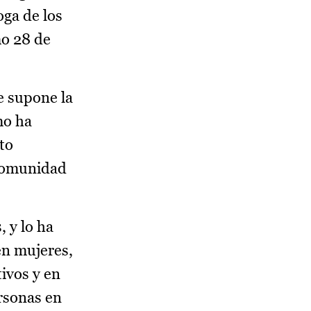
oga de los
mo 28 de
e supone la
mo ha
to
 Comunidad
, y lo ha
n mujeres,
ivos y en
ersonas en