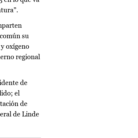
tura”.
omparten
n común su
 y oxígeno
ierno regional
idente de
ido; el
utación de
neral de Linde