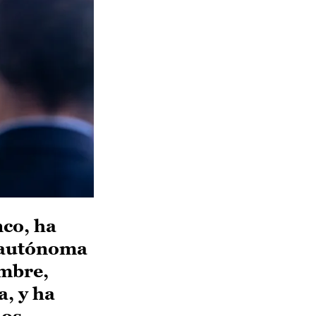
co, ha
 autónoma
embre,
a, y ha
los