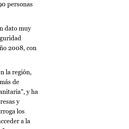
090 personas
un dato muy
eguridad
año 2008, con
 la región,
 más de
nitaria”, y ha
resas y
rroga los
cceder a la