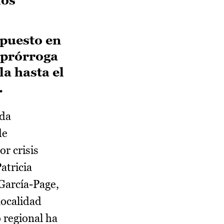
 puesto en
a prórroga
la hasta el
.
nda
de
r crisis
atricia
 García-Page,
localidad
 regional ha