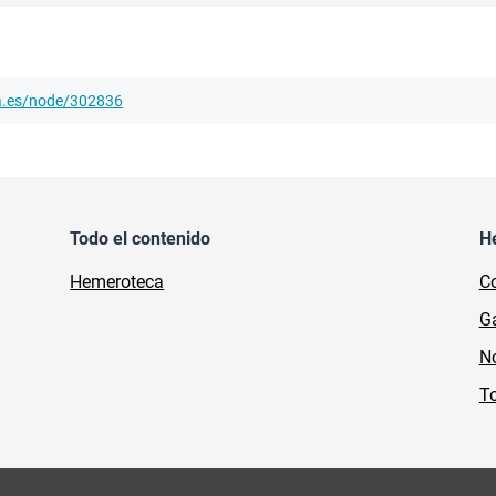
ha.es/node/302836
Todo el contenido
H
Hemeroteca
Co
Ga
No
To