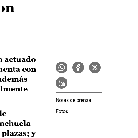
con
n actuado
uenta con
 además
almente
Notas de prensa
Fotos
de
anchuela
 plazas; y