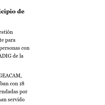
icipio de
estión
te para
a personas con
ADIG de la
de GEACAM,
aban con 18
mendadas por
han servido