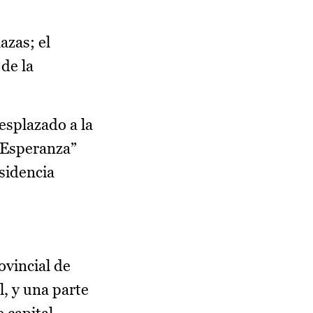
azas; el
de la
esplazado a la
a Esperanza”
esidencia
vincial de
l, y una parte