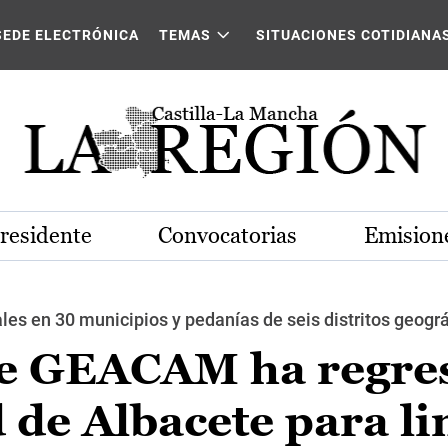
SEDE ELECTRÓNICA
TEMAS
SITUACIONES COTIDIANA
Presidente
Convocatorias
Emisione
ales en 30 municipios y pedanías de seis distritos geogr
de GEACAM ha regre
d de Albacete para l