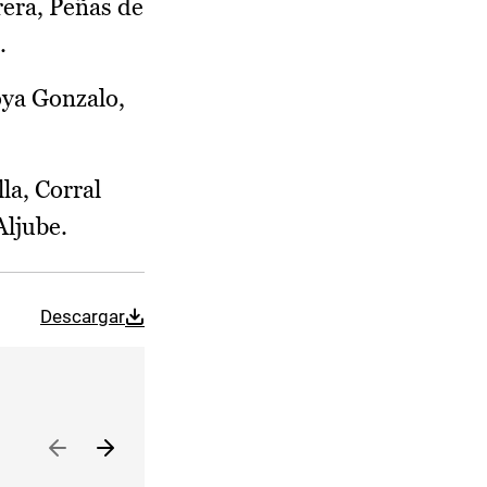
rera, Peñas de
.
oya Gonzalo,
la, Corral
Aljube.
Descargar