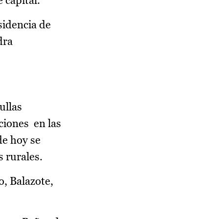
 capital.
sidencia de
dra
ullas
ciones en las
de hoy se
 rurales.
o, Balazote,