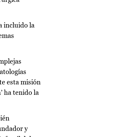
 incluido la
lemas
omplejas
atologías
te esta misión
 ha tenido la
bién
fundador y