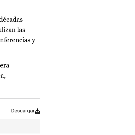
 décadas
lizan las
onferencias y
mera
a,
Descargar