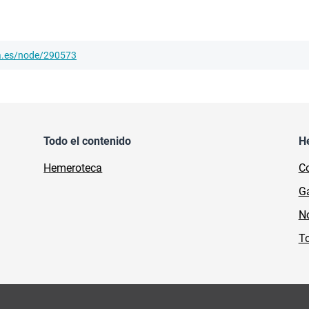
ha.es/node/290573
Todo el contenido
H
Hemeroteca
Co
Ga
No
To