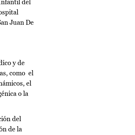
nfantil del
ospital
 San Juan De
dico y de
jas, como el
námicos, el
énica o la
ción del
ón de la