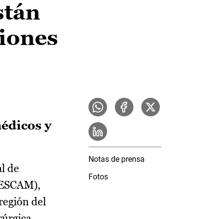
stán
ciones
édicos y
Notas de prensa
al de
Fotos
(SESCAM),
región del
rúrgica