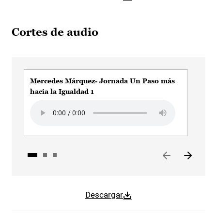
Cortes de audio
Mercedes Márquez- Jornada Un Paso más
Mer
hacia la Igualdad 1
Igu
Audio file
Audi
Descargar