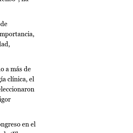
 de
importancia,
dad,
do a más de
 clínica, el
seleccionaron
igor
ongreso en el