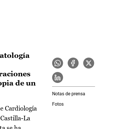
patología
eraciones
opia de un
Notas de prensa
Fotos
de Cardiología
Castilla-La
ta se ha