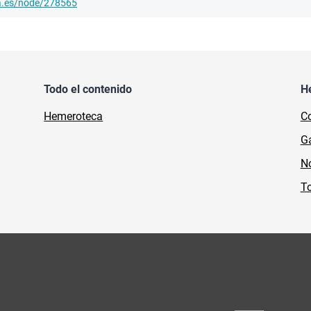
ha.es/node/278565
Todo el contenido
H
Hemeroteca
Co
Ga
No
To