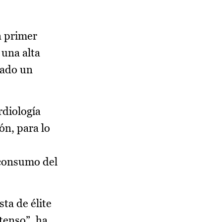
n primer
 una alta
rado un
rdiología
n, para lo
 consumo del
ta de élite
ntenso”, ha