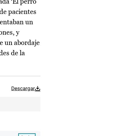
ada ‘El perro
 de pacientes
sentaban un
ones, y
de un abordaje
des de la
Descargar