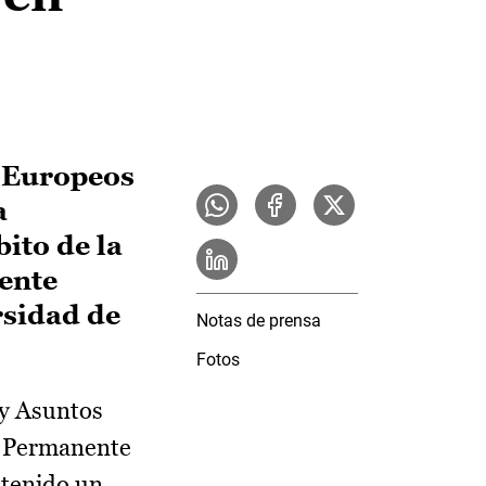
s Europeos
a
bito de la
iente
rsidad de
Notas de prensa
Fotos
 y Asuntos
ón Permanente
ntenido un