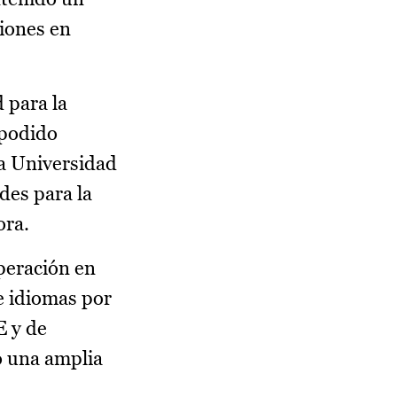
ciones en
 para la
 podido
la Universidad
des para la
ora.
peración en
e idiomas por
E y de
o una amplia