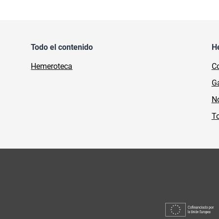
Todo el contenido
H
Hemeroteca
Co
Ga
No
To