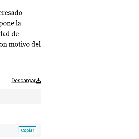
teresado
pone la
idad de
con motivo del
Descargar
Copiar