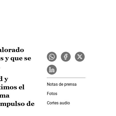
valorado
s y que se
.
d y
Notas de prensa
timos el
Fotos
rma
 impulso de
Cortes audio