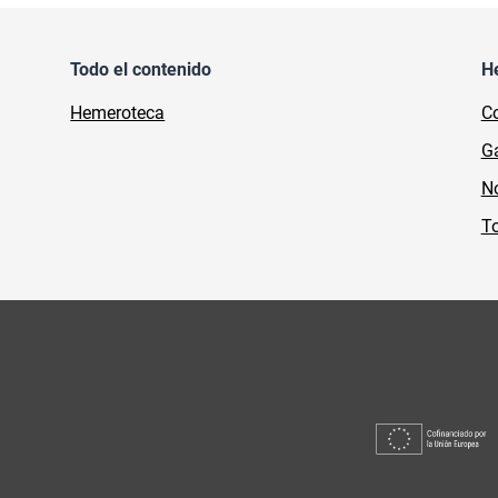
Todo el contenido
H
Hemeroteca
Co
Ga
No
To