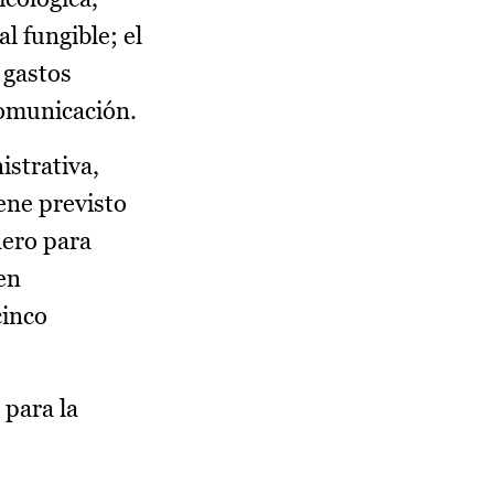
l fungible; el
 gastos
comunicación.
istrativa,
ene previsto
nero para
en
cinco
 para la