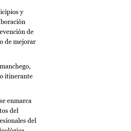
icipios y
aboración
revención de
to de mejorar
o-manchego,
o itinerante
 se enmarca
tos del
esionales del
icológica,