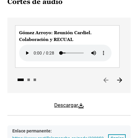
Cortes de audio
Gómez Arroyo: Reunión Cardiel.
Góm
Colaboración y RECUAL
dem
Audio file
Audi
Descargar
Enlace permanente: