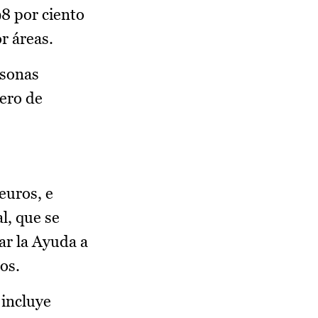
98 por ciento
r áreas.
rsonas
mero de
euros, e
l, que se
ar la Ayuda a
os.
 incluye