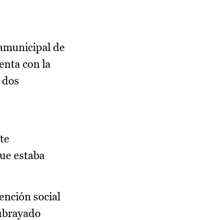
ramunicipal de
enta con la
s dos
te
que estaba
ención social
subrayado