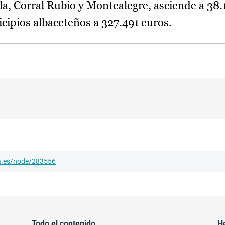
a, Corral Rubio y Montealegre, asciende a 38.1
cipios albaceteños a 327.491 euros.
ha.es/node/283556
Todo el contenido
H