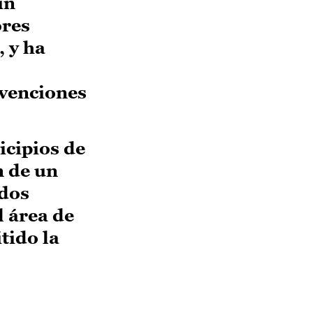
in
ores
, y ha
rvenciones
icipios de
n de un
 dos
l área de
tido la