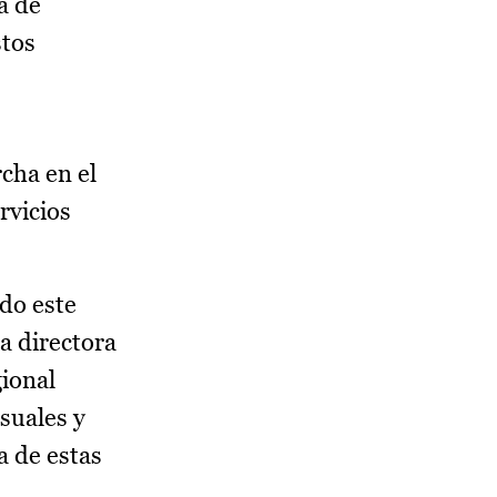
a de
stos
cha en el
rvicios
ido este
a directora
gional
suales y
a de estas