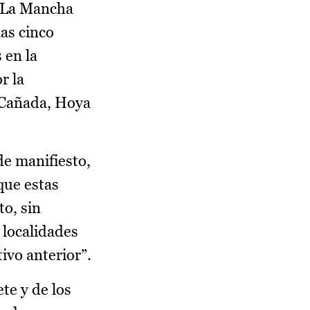
a-La Mancha
las cinco
 en la
r la
 Cañada, Hoya
de manifiesto,
que estas
to, sin
 localidades
tivo anterior”.
te y de los