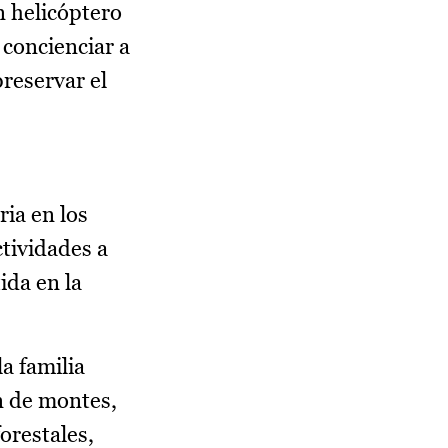
n helicóptero
 concienciar a
preservar el
ia en los
tividades a
ida en la
la familia
n de montes,
orestales,