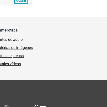
Copiar
emeroteca
rtes de audio
lerías de imágenes
tas de prensa
tales vídeos