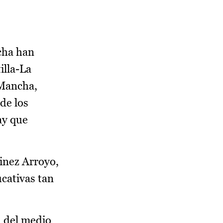
cha han
illa-La
 Mancha,
de los
ay que
inez Arroyo,
ucativas tan
n del medio