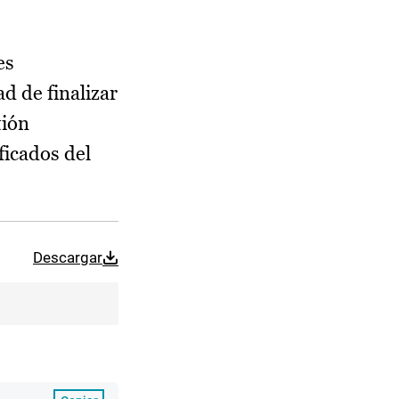
es
d de finalizar
tión
ficados del
Descargar