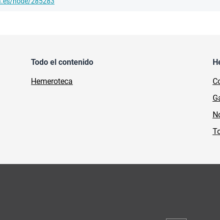
ha.es/node/285283
Todo el contenido
H
Hemeroteca
Co
Ga
No
To