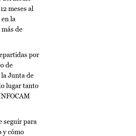
 12 meses al
 en la
n más de
repartidas por
vo de
la Junta de
o lugar tanto
el INFOCAM
e seguir para
no y cómo