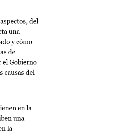
aspectos, del
cta una
cado y cómo
das de
r el Gobierno
s causas del
ienen en la
ciben una
en la