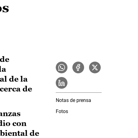
os
 de
la
l de la
 cerca de
Notas de prensa
Fotos
anzas
dio con
biental de