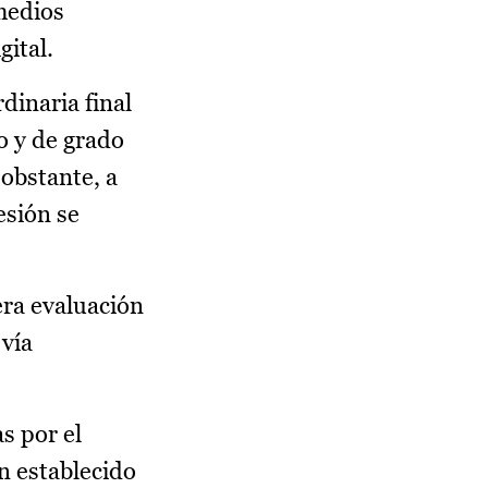
 medios
gital.
dinaria final
o y de grado
 obstante, a
esión se
era evaluación
 vía
s por el
an establecido