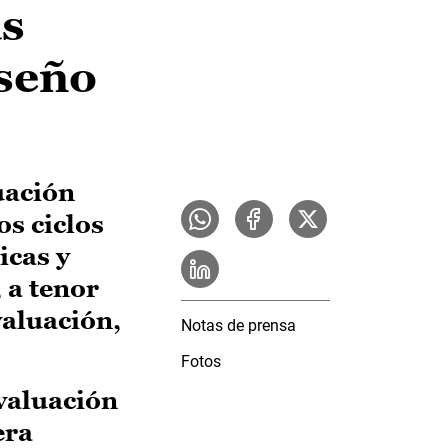
as
iseño
uación
os ciclos
icas y
 a tenor
valuación,
Notas de prensa
Fotos
valuación
era