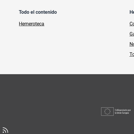
Todo el contenido
H
Hemeroteca
Co
Ga
No
To