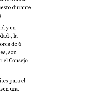
uesto durante
3.
ad y en
dad-, la
nores de 6
ses, son
r el Consejo
tes para el
isen una