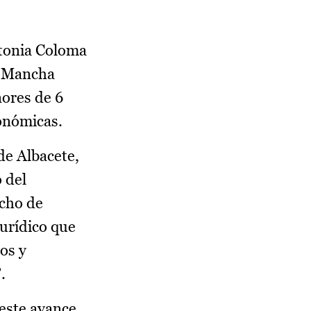
ntonia Coloma
a Mancha
nores de 6
conómicas.
 de Albacete,
 del
echo de
jurídico que
os y
.
 este avance