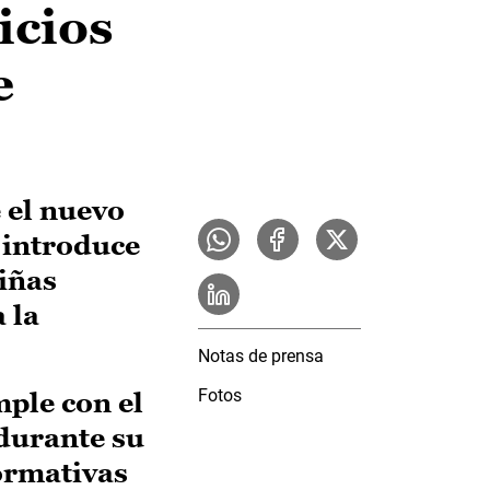
icios
e
 el nuevo
 introduce
niñas
 la
Notas de prensa
Fotos
ple con el
durante su
normativas