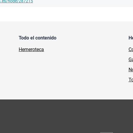
ha.es/node/287215
Todo el contenido
H
Hemeroteca
Co
Ga
No
To