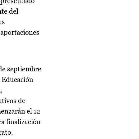
a presentado
te del
as
 aportaciones
 de septiembre
y Educación
,
ativos de
enzarán el 12
a finalización
rato.