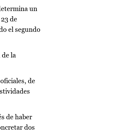
 determina un
 23 de
ndo el segundo
 de la
oficiales, de
estividades
és de haber
oncretar dos