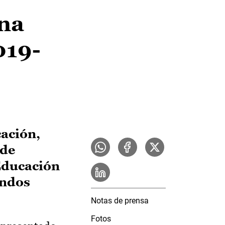
na
019-
cación,
 de
 Educación
undos
Notas de prensa
Fotos