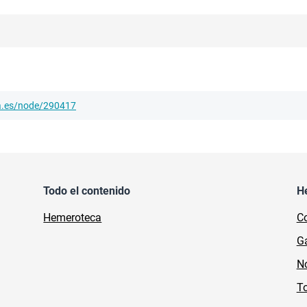
ha.es/node/290417
Todo el contenido
H
Hemeroteca
Co
Ga
No
To