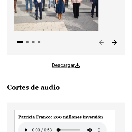
Descargar
Cortes de audio
Patricia Franco: 200 millones inversión
Pat
Al
Audio file