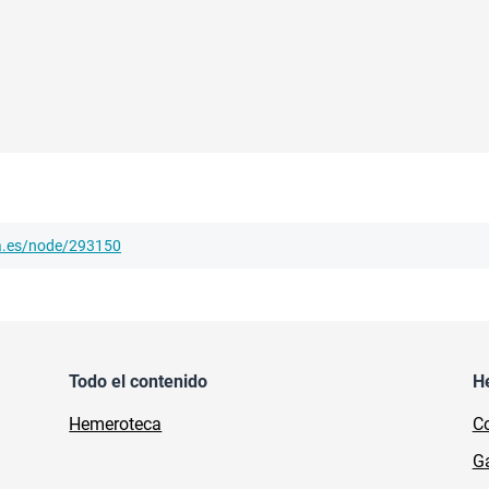
ha.es/node/293150
Todo el contenido
H
Hemeroteca
Co
Ga