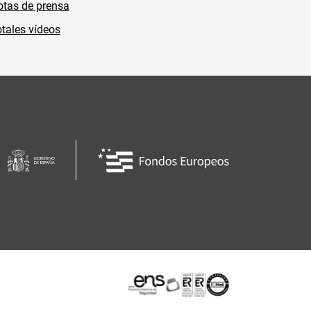
tas de prensa
tales vídeos
Certificaciones o