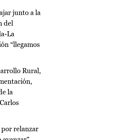
jar junto a la
n del
la-La
ción “llegamos
arrollo Rural,
imentación,
de la
Carlos
 por relanzar
e avanzar”.