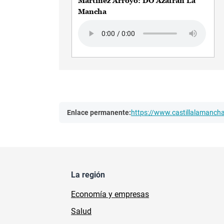
Martínez Arroyo: DO Azafrán La
Mancha
Audio file
Enlace permanente:
https://www.castillalamanc
La región
Economía y empresas
Salud