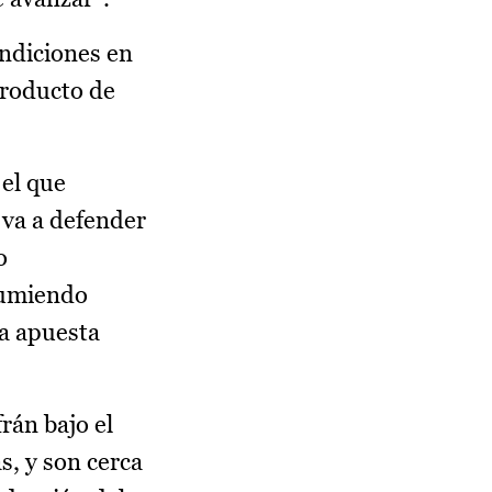
ondiciones en
producto de
 el que
 va a defender
o
sumiendo
na apuesta
rán bajo el
s, y son cerca