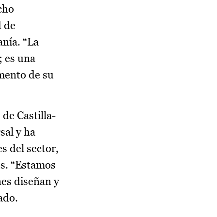
cho
d de
anía. “La
; es una
mento de su
de Castilla-
sal y ha
s del sector,
es. “Estamos
nes diseñan y
ado.