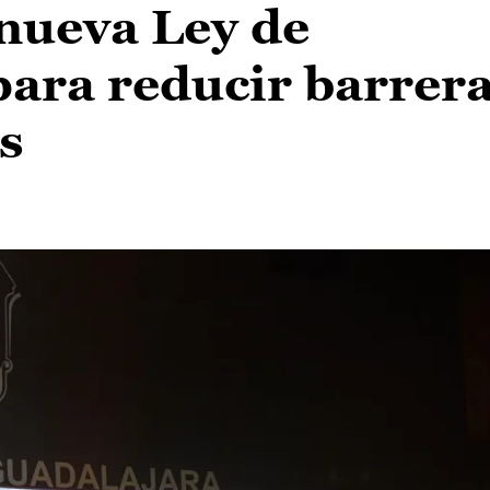
 nueva Ley de
para reducir barrer
s