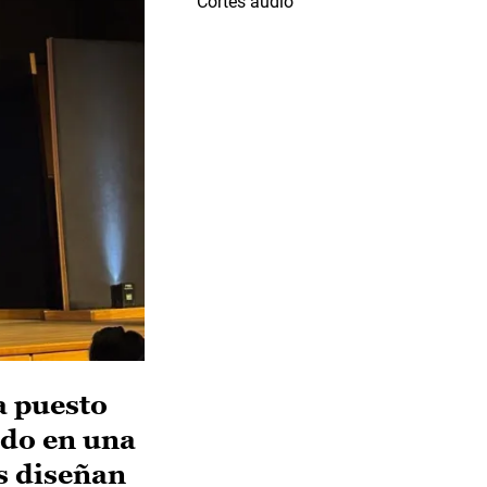
Cortes audio
a puesto
ndo en una
es diseñan