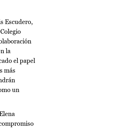
is Escudero,
 Colegio
olaboración
n la
cado el papel
os más
endrán
como un
 Elena
l compromiso