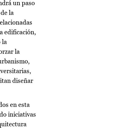
ondrá un paso
de la
relacionadas
a edificación,
 la
orzar la
 urbanismo,
versitarias,
itan diseñar
dos en esta
o iniciativas
quitectura