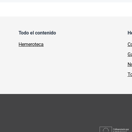
Todo el contenido
H
Hemeroteca
Co
Ga
No
To