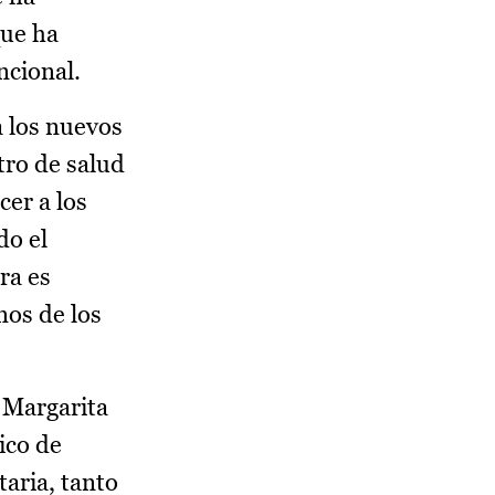
que ha
ncional.
a los nuevos
ntro de salud
cer a los
do el
ra es
nos de los
 Margarita
ico de
taria, tanto