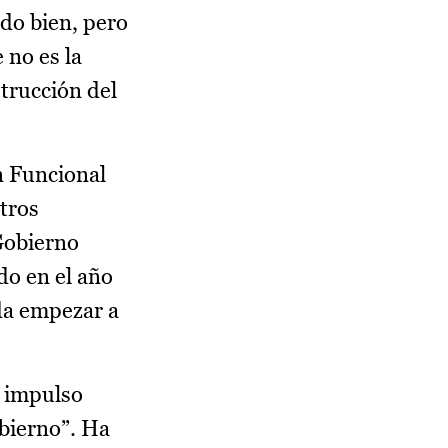
do bien, pero
 no es la
strucción del
an Funcional
tros
 Gobierno
do en el año
eda empezar a
l impulso
obierno”. Ha