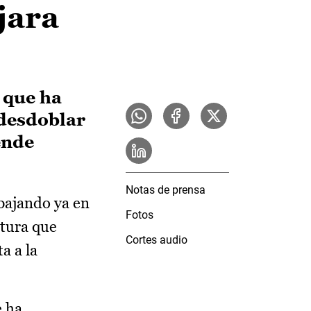
jara
 que ha
 desdoblar
ende
Notas de prensa
bajando ya en
Fotos
ctura que
Cortes audio
a a la
e ha