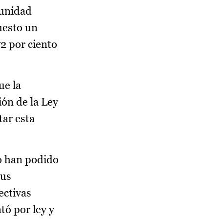
munidad
uesto un
72 por ciento
ue la
ión de la Ley
tar esta
o han podido
sus
ectivas
tó por ley y