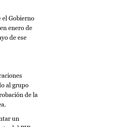
e el Gobierno
 en enero de
ayo de ese
raciones
do al grupo
robación de la
ea.
ntar un