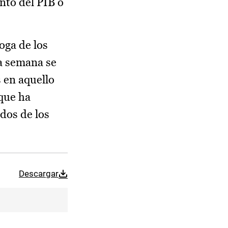
ento del PIB o
oga de los
a semana se
 en aquello
 que ha
dos de los
Descargar