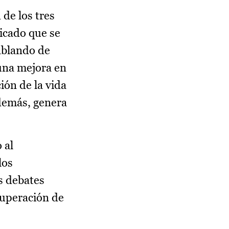
de los tres
dicado que se
ablando de
 una mejora en
ción de la vida
además, genera
 al
los
s debates
ecuperación de