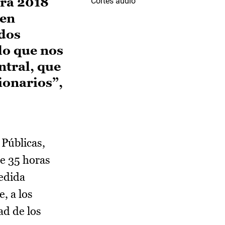
ara 2018
Cortes audio
 en
ados
lo que nos
ntral, que
ionarios”,
Públicas,
de 35 horas
edida
, a los
ad de los