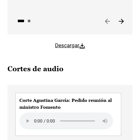
Descargar
Cortes de audio
Corte Agustina García: Pedido reunión al
Agu
ministro Fomento
Mo
Audio file
Audi