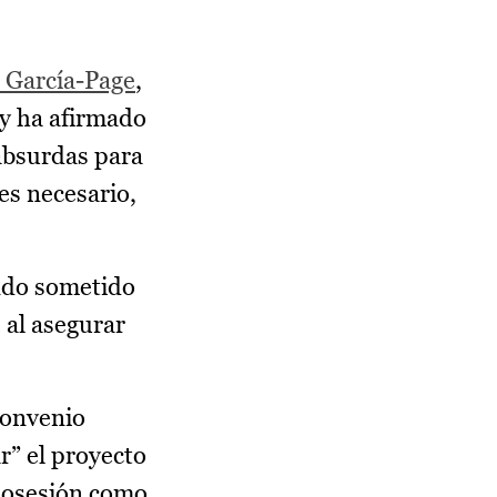
 García-Page
,
y ha afirmado
 absurdas para
es necesario,
endo sometido
 al asegurar
convenio
r” el proyecto
posesión como