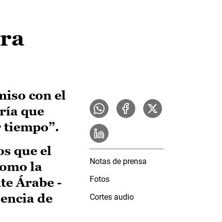
ara
miso con el
ría que
 tiempo”.
os que el
Notas de prensa
como la
Fotos
te Árabe -
dencia de
Cortes audio