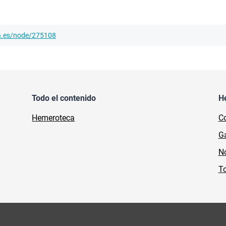
ha.es/node/275108
Todo el contenido
H
Hemeroteca
Co
Ga
No
To