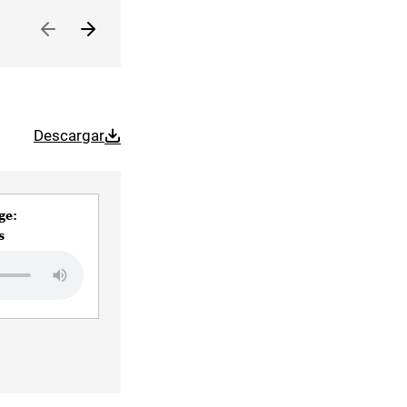
Descargar
ge:
s