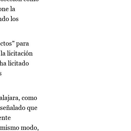
one la
ndo los
ctos” para
a licitación
ha licitado
s
dalajara, como
a señalado que
ente
el mismo modo,