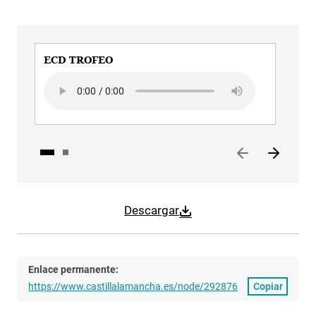
ECD TROFEO
EC
Audio file
Aud
Descargar
Enlace permanente:
https://www.castillalamancha.es/node/292876
Copiar