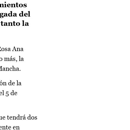
imientos
egada del
tanto la
Rosa Ana
o más, la
 Mancha.
ón de la
el 5 de
que tendrá dos
ente en