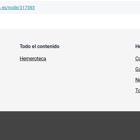
ha.es/node/317585
Todo el contenido
H
Hemeroteca
Co
Ga
No
To