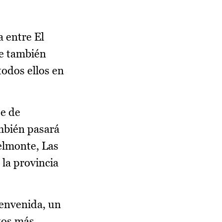
a entre El
ue también
todos ellos en
se de
ambién pasará
elmonte, Las
la provincia
ienvenida, un
ntos más