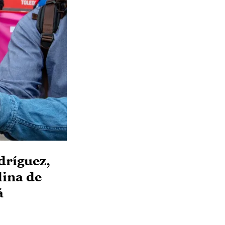
dríguez,
lina de
á