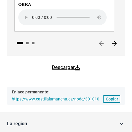
OBRA
Audi
Audio file
Descargar
Enlace permanente:
https://www.castillalamancha.es/node/301010
Copiar
La región