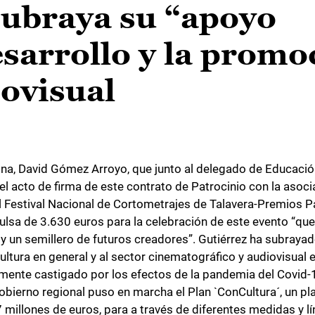
subraya su “apoyo
esarrollo y la promo
iovisual
eina, David Gómez Arroyo, que junto al delegado de Educación
el acto de firma de este contrato de Patrocinio con la asoci
n del Festival Nacional de Cortometrajes de Talavera-Premios
lsa de 3.630 euros para la celebración de este evento “que
as y un semillero de futuros creadores”. Gutiérrez ha subraya
tura en general y al sector cinematográfico y audiovisual e
ente castigado por los efectos de la pandemia del Covid-1
ierno regional puso en marcha el Plan `ConCultura´, un pl
millones de euros, para a través de diferentes medidas y l