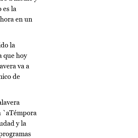
 es la
ahora en un
do la
a que hoy
avera va a
mico de
alavera
ca `aTémpora
udad y la
e programas