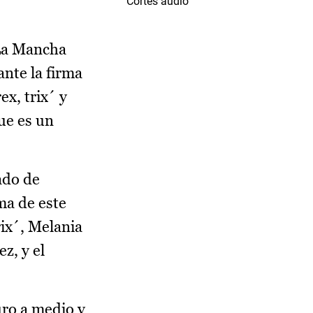
Cortes audio
-La Mancha
ante la firma
x, trix´ y
ue es un
ado de
ma de este
rix´, Melania
z, y el
uro a medio y