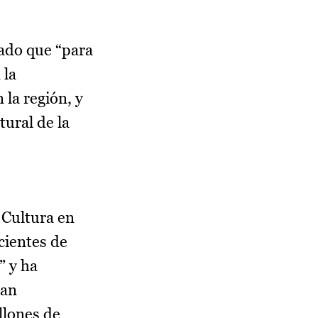
yado que “para
 la
 la región, y
tural de la
 Cultura en
cientes de
” y ha
lan
llones de