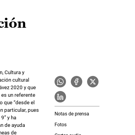
ción
, Cultura y
ación cultural
 Pávez 2020 y que
 es un referente
do que “desde el
n particular, pues
Notas de prensa
9” y ha
Fotos
an de ayuda
íneas de