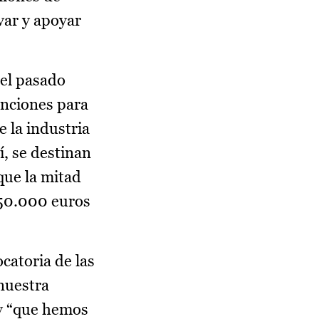
var y apoyar
 el pasado
enciones para
e la industria
í, se destinan
que la mitad
e 50.000 euros
catoria de las
nuestra
y “que hemos