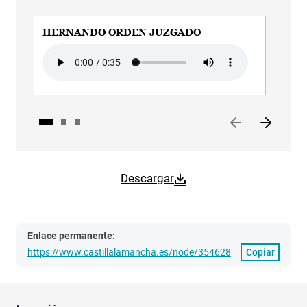
HERNANDO ORDEN JUZGADO
HE
Audio file
Audi
Descargar
Enlace permanente:
https://www.castillalamancha.es/node/354628
Copiar