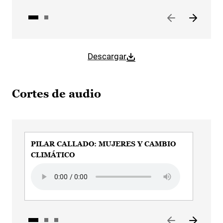
Descargar
Cortes de audio
PILAR CALLADO: MUJERES Y CAMBIO
PIL
CLIMÁTICO
MÚ
DI
Audio file
Audi